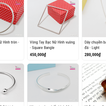
 Hình tròn -
Vòng Tay Bạc Nữ Hình vuông
Dây chuyền b
- Square Bangle
đá - Light
450,000₫
280,000₫