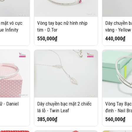
 mặt vô cực
Vòng tay bạc nữ hình nhịp
Dây chuyền bạ
ue Infinity
tim - D.Tor
vàng - Yellow
550,000₫
440,000₫
 - Daniel
Dây chuyền bạc mặt 2 chiếc
Vòng Tay Bạc
lá lỗ - Twin Leaf
đinh - Nail Br
385,000₫
560,000₫