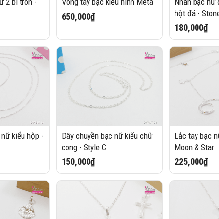
 2 bi tròn -
Vòng tay bạc kiểu hình Meta
Nhẫn bạc nữ đ
hột đá - Ston
650,000₫
180,000₫
nữ kiểu hộp -
Dây chuyền bạc nữ kiểu chữ
Lắc tay bạc n
cong - Style C
Moon & Star
150,000₫
225,000₫