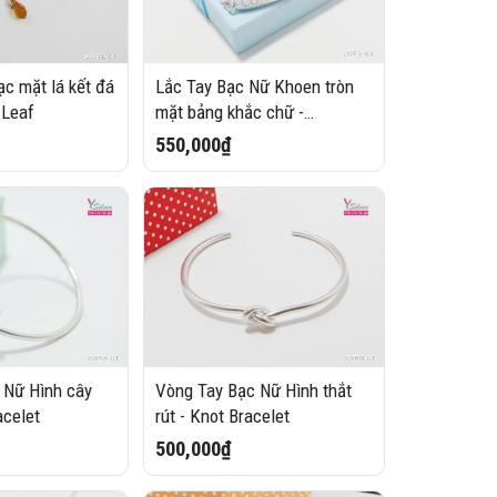
c mặt lá kết đá
Lắc Tay Bạc Nữ Khoen tròn
 Leaf
mặt bảng khắc chữ -
Friendship
550,000₫
 Nữ Hình cây
Vòng Tay Bạc Nữ Hình thắt
acelet
rút - Knot Bracelet
500,000₫