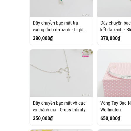
Dây chuyền bạc mặt trụ
Dây chuyền bạc
vuông đính đá xanh - Light
kết đá xanh - Bl
Wall
380,000₫
370,000₫
Dây chuyền bạc mặt vô cực
Vòng Tay Bạc Nữ
và thánh giá - Cross Infinity
Wellington
350,000₫
650,000₫