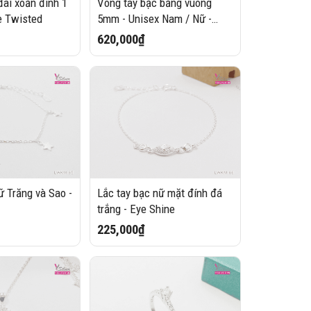
ai xoắn đính 1
Vòng tay bạc bảng vuông
e Twisted
5mm - Unisex Nam / Nữ -
Secret Text
620,000₫
ữ Trăng và Sao -
Lắc tay bạc nữ mặt đính đá
trắng - Eye Shine
225,000₫