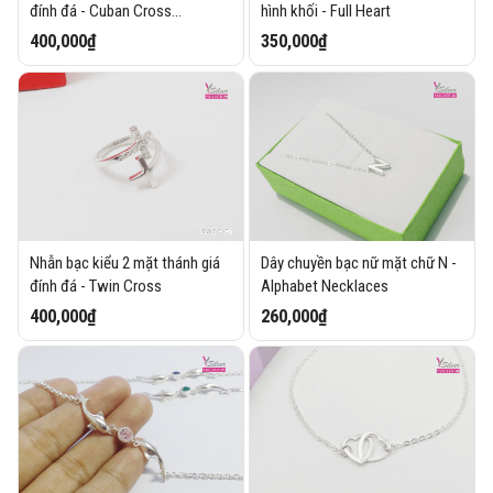
đính đá - Cuban Cross
hình khối - Full Heart
Necklaces
400,000₫
350,000₫
Nhẫn bạc kiểu 2 mặt thánh giá
Dây chuyền bạc nữ mặt chữ N -
đính đá - Twin Cross
Alphabet Necklaces
400,000₫
260,000₫