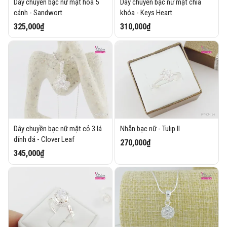
Dây chuyền bạc nữ mặt hoa 5
Dây chuyền bạc nữ mặt chìa
cánh - Sandwort
khóa - Keys Heart
325,000₫
310,000₫
Dây chuyền bạc nữ mặt cỏ 3 lá
Nhẫn bạc nữ - Tulip II
đính đá - Clover Leaf
270,000₫
345,000₫