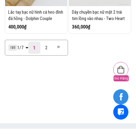
Lắc tay bạc nữ hình cá heo đính
Dây chuyền bạc nữ mặt 2 trái
đá hồng - Dolphin Couple
tim lồng vào nhau - Two Heart
400,000₫
360,000₫
1
1/7
2
185
Giỏ Hàng