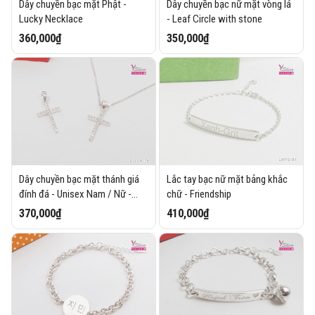
Dây chuyền bạc mặt Phật -
Dây chuyền bạc nữ mặt vòng lá
Lucky Necklace
- Leaf Circle with stone
360,000₫
350,000₫
Dây chuyền bạc mặt thánh giá
Lắc tay bạc nữ mặt bảng khắc
đính đá - Unisex Nam / Nữ -
chữ - Friendship
Cuban Cross
370,000₫
410,000₫