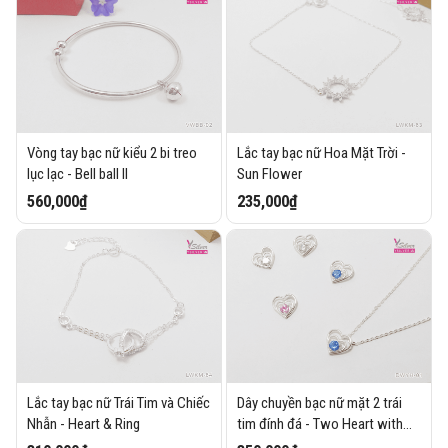
Vòng tay bạc nữ kiểu 2 bi treo
Lắc tay bạc nữ Hoa Mặt Trời -
lục lạc - Bell ball II
Sun Flower
560,000₫
235,000₫
Lắc tay bạc nữ Trái Tim và Chiếc
Dây chuyền bạc nữ mặt 2 trái
Nhẫn - Heart & Ring
tim đính đá - Two Heart with
stone