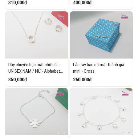
310,000₫
400,000₫
Dây chuyền bạc mặt chữ cái -
Lắc tay bạc nữ mặt thánh giá
UNISEX NAM / NỮ - Alphabet
mini - Cross
Necklaces
350,000₫
260,000₫