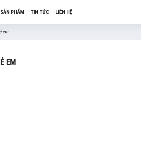
SẢN PHẨM
TIN TỨC
LIÊN HỆ
rẻ em
RẺ EM