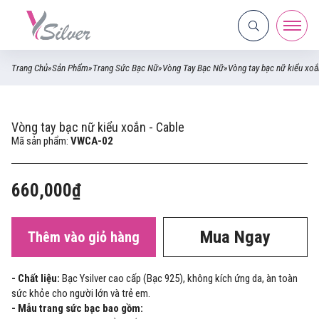
Trang Chủ
»
Sản Phẩm
»
Trang Sức Bạc Nữ
»
Vòng Tay Bạc Nữ
»
Vòng tay bạc nữ kiểu xoắ
Vòng tay bạc nữ kiểu xoắn - Cable
Mã sản phẩm:
VWCA-02
660,000₫
Mua Ngay
Thêm vào giỏ hàng
- Chất liệu:
Bạc Ysilver cao cấp (Bạc 925), không kích ứng da, àn toàn
sức khỏe cho người lớn và trẻ em.
- Mẫu trang sức bạc bao gồm: