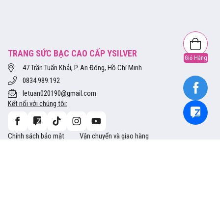
TRANG SỨC BẠC CAO CẤP YSILVER
Giỏ Hàng
47 Trần Tuấn Khải, P. An Đông, Hồ Chí Minh
0834.989.192
letuan020190@gmail.com
Kết nối với chúng tôi:
Chính sách bảo mật
Vận chuyển và giao hàng
Tra cứu thông tin size
Hướng dẫn mua hàng
Bảo hành và Đổi trả
Phương thức thanh toán