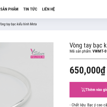
SẢN PHẨM
TIN TỨC
LIÊN HỆ
òng tay bạc kiểu hình Meta
Vòng tay bạc k
Mã sản phẩm:
VWMT-0
650,000₫
Thêm vào gi
- Chất liệu: Bạc ý cao 