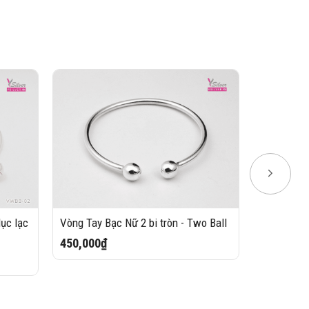
lục lạc
Vòng Tay Bạc Nữ 2 bi tròn - Two Ball
Vòng tay b
450,000₫
500,000₫