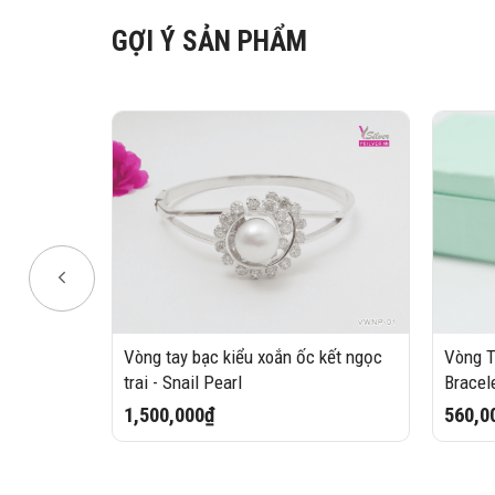
GỢI Ý SẢN PHẨM
Vòng tay bạc kiểu xoắn ốc kết ngọc
Vòng T
 X Style
trai - Snail Pearl
Bracel
1,500,000₫
560,0