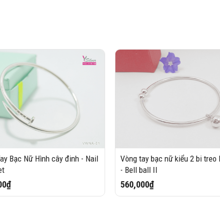
ay Bạc Nữ Hình cây đinh - Nail
Vòng tay bạc nữ kiểu 2 bi treo 
et
- Bell ball II
00₫
560,000₫