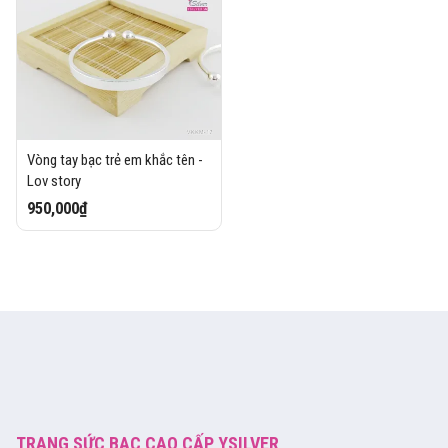
Vòng tay bạc trẻ em khắc tên -
Lov story
950,000₫
TRANG SỨC BẠC CAO CẤP YSILVER