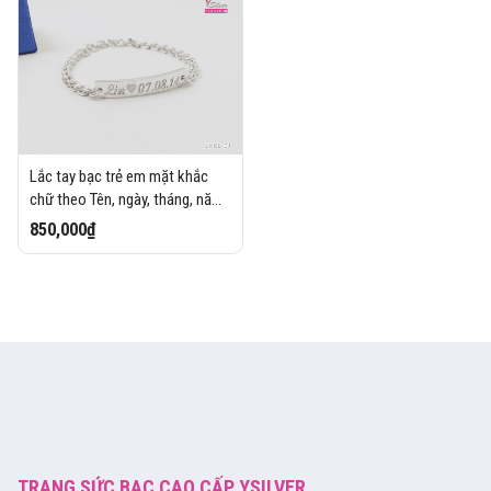
Lắc tay bạc trẻ em mặt khắc
chữ theo Tên, ngày, tháng, năm
- Baby Label
850,000₫
TRANG SỨC BẠC CAO CẤP YSILVER