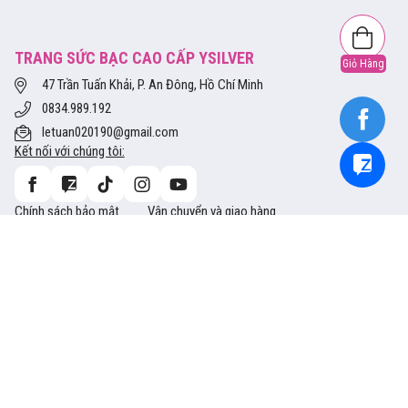
TRANG SỨC BẠC CAO CẤP YSILVER
Giỏ Hàng
47 Trần Tuấn Khải, P. An Đông, Hồ Chí Minh
0834.989.192
letuan020190@gmail.com
Kết nối với chúng tôi:
Chính sách bảo mật
Vận chuyển và giao hàng
Tra cứu thông tin size
Hướng dẫn mua hàng
Bảo hành và Đổi trả
Phương thức thanh toán
Copyright © 2014 Ysliver.vn