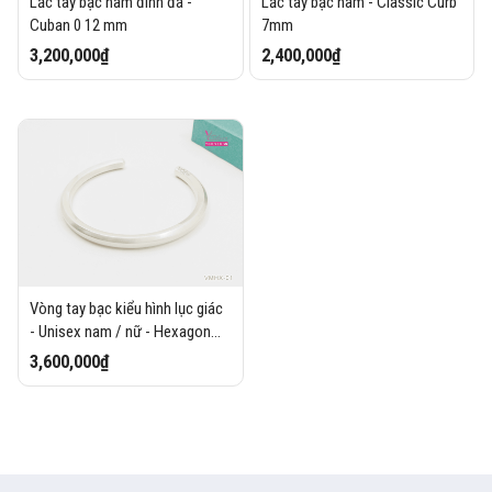
Lắc tay bạc nam đính đá -
Lắc tay bạc nam - Classic Curb
Cuban 0 12 mm
7mm
3,200,000₫
2,400,000₫
Vòng tay bạc kiểu hình lục giác
- Unisex nam / nữ - Hexagon
Bracelet
3,600,000₫