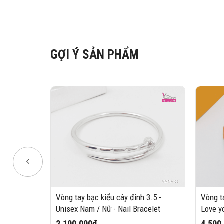
GỢI Ý SẢN PHẨM
 Cuban 0 12
Vòng tay bạc kiểu cây đinh 3.5 -
Vòng t
Unisex Nam / Nữ - Nail Bracelet
Love y
2,100,000₫
4,500