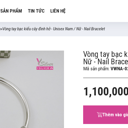
SẢN PHẨM
TIN TỨC
LIÊN HỆ
m
»
Vòng tay bạc kiểu cây đinh hở - Unisex Nam / Nữ - Nail Bracelet
Vòng tay bạc k
Nữ - Nail Brace
Mã sản phẩm:
VWNA-0
1,100,00
Thêm vào gi