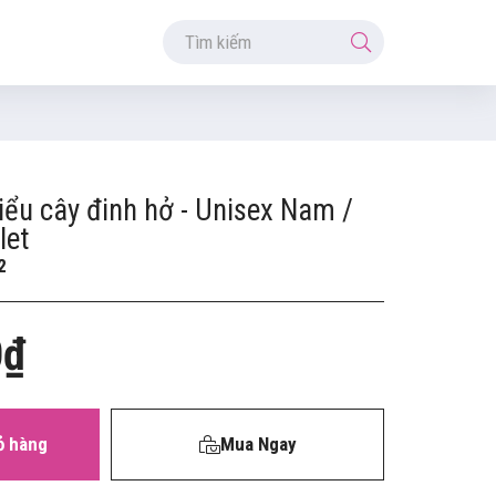
iểu cây đinh hở - Unisex Nam /
let
2
0₫
ỏ hàng
Mua Ngay