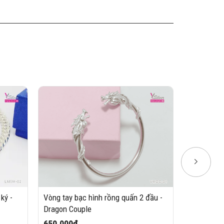
ký -
Vòng tay bạc hình rồng quấn 2 đầu -
Lắc tay bạ
Dragon Couple
mm
650,000₫
3,200,00