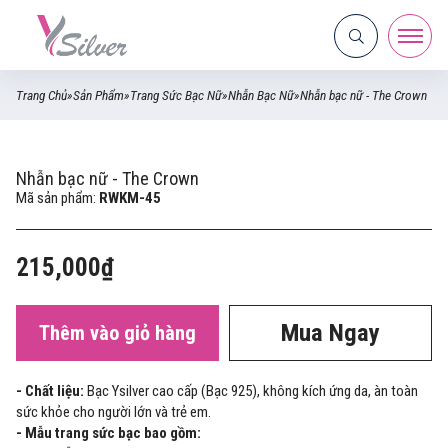
Trang Chủ
»
Sản Phẩm
»
Trang Sức Bạc Nữ
»
Nhẫn Bạc Nữ
»
Nhẫn bạc nữ - The Crown
Nhẫn bạc nữ - The Crown
Mã sản phẩm:
RWKM-45
215,000₫
Mua Ngay
Thêm vào giỏ hàng
- Chất liệu:
Bạc Ysilver cao cấp (Bạc 925), không kích ứng da, àn toàn
sức khỏe cho người lớn và trẻ em.
- Mẫu trang sức bạc bao gồm: