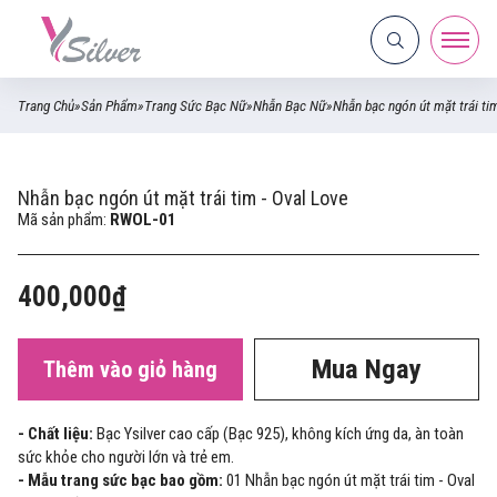
Trang Chủ
»
Sản Phẩm
»
Trang Sức Bạc Nữ
»
Nhẫn Bạc Nữ
»
Nhẫn bạc ngón út mặt trái ti
Nhẫn bạc ngón út mặt trái tim - Oval Love
Mã sản phẩm:
RWOL-01
400,000₫
Mua Ngay
Thêm vào giỏ hàng
- Chất liệu:
Bạc Ysilver cao cấp (Bạc 925), không kích ứng da, àn toàn
sức khỏe cho người lớn và trẻ em.
- Mẫu trang sức bạc bao gồm:
01 Nhẫn bạc ngón út mặt trái tim - Oval