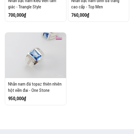
Nhẫn bạc nam kiểu viền tam
Nhẫn bạc nam đính đá trắng
giác - Triangle Style
cao cấp - Top Men
700,000₫
760,000₫
Nhẫn nam đá topaz thiên nhiên
hột viền đai - One Stone
950,000₫