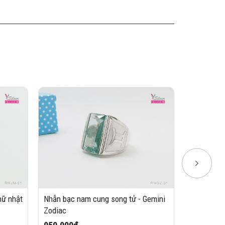
hữ nhật
Nhẫn bạc nam cung song tử - Gemini
Nhẫn bạc n
Zodiac
Light Chai