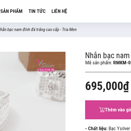
SẢN PHẨM
TIN TỨC
LIÊN HỆ
hẫn bạc nam đính đá trắng cao cấp - Tria Men
Nhẫn bạc nam đ
Mã sản phẩm:
RMKM-0
695,000₫
Thêm vào gi
- Chất liệu:
Bạc Ysilver