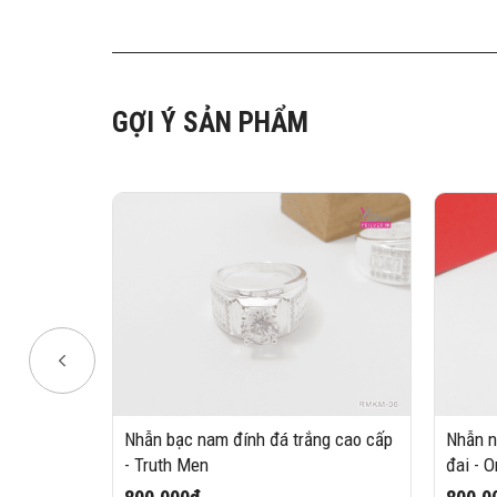
GỢI Ý SẢN PHẨM
Nhẫn bạc nam đính đá trắng cao cấp
Nhẫn n
ính đá -
- Truth Men
đai - 