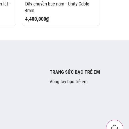
 lật -
Dây chuyền bạc nam - Unity Cable
Dây chuyề
4mm
1,650,00
4,400,000₫
TRANG SỨC BẠC TRẺ EM
Vòng tay bạc trẻ em