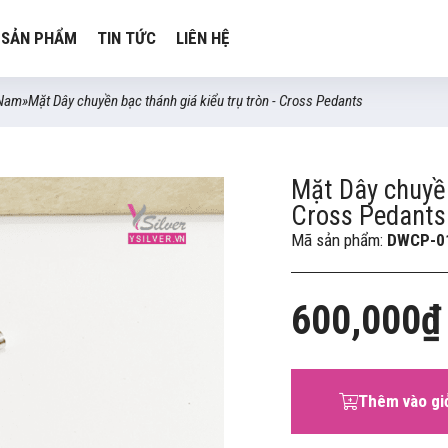
SẢN PHẨM
TIN TỨC
LIÊN HỆ
 Nam
»
Mặt Dây chuyền bạc thánh giá kiểu trụ tròn - Cross Pedants
Mặt Dây chuyền
Cross Pedants
Mã sản phẩm:
DWCP-0
600,000₫
Thêm vào gi