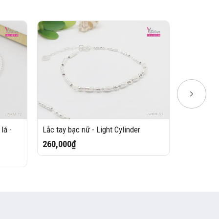
lá -
Lắc tay bạc nữ - Light Cylinder
Lắc tay bạ
260,000₫
285,000₫