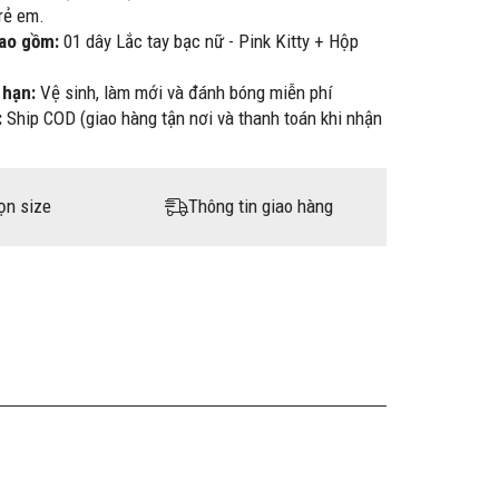
rẻ em.
bao gồm:
01 dây Lắc tay bạc nữ - Pink Kitty + Hộp
 hạn:
Vệ sinh, làm mới và đánh bóng miễn phí
:
Ship COD (giao hàng tận nơi và thanh toán khi nhận
ọn size
Thông tin giao hàng