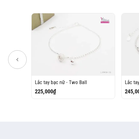
l
Lắc tay bạc nữ - Two Ball
Lắc ta
225,000₫
245,0