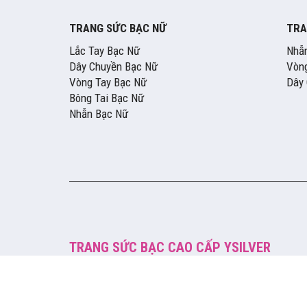
TRANG SỨC BẠC NỮ
TRA
Lắc Tay Bạc Nữ
Nhẫ
Dây Chuyền Bạc Nữ
Vòng
Vòng Tay Bạc Nữ
Dây
Bông Tai Bạc Nữ
Nhẫn Bạc Nữ
TRANG SỨC BẠC CAO CẤP YSILVER
47 Trần Tuấn Khải, P. An Đông, Hồ Chí Minh
0834.989.192
letuan020190@gmail.com