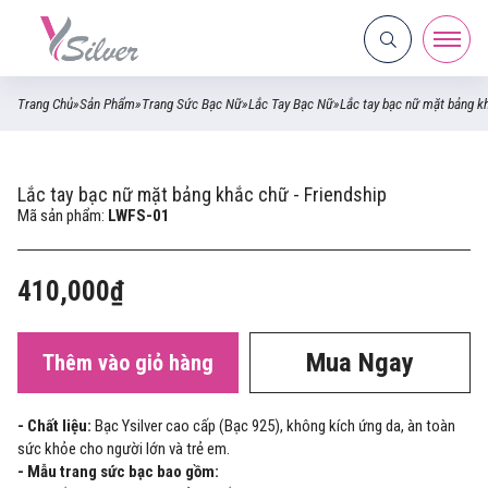
Trang Chủ
»
Sản Phẩm
»
Trang Sức Bạc Nữ
»
Lắc Tay Bạc Nữ
»
Lắc tay bạc nữ mặt bảng kh
Lắc tay bạc nữ mặt bảng khắc chữ - Friendship
Mã sản phẩm:
LWFS-01
410,000₫
Mua Ngay
Thêm vào giỏ hàng
- Chất liệu:
Bạc Ysilver cao cấp (Bạc 925), không kích ứng da, àn toàn
sức khỏe cho người lớn và trẻ em.
- Mẫu trang sức bạc bao gồm: