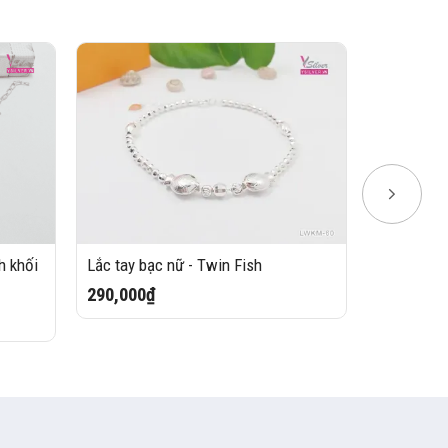
h khối
Lắc tay bạc nữ - Twin Fish
Lắc tay bạ
Nhẫn - Hea
290,000₫
310,000₫