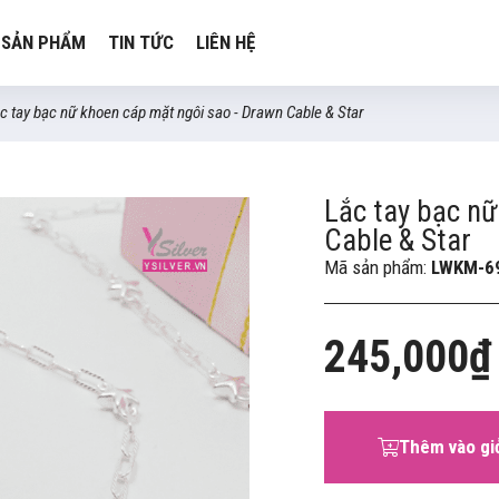
SẢN PHẨM
TIN TỨC
LIÊN HỆ
c tay bạc nữ khoen cáp mặt ngôi sao - Drawn Cable & Star
Lắc tay bạc nữ
Cable & Star
Mã sản phẩm:
LWKM-6
245,000₫
Thêm vào gi