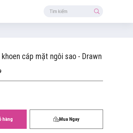
 khoen cáp mặt ngôi sao - Drawn
9
ỏ hàng
Mua Ngay