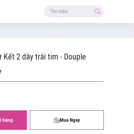
 Kết 2 dây trái tim - Douple
7
ỏ hàng
Mua Ngay