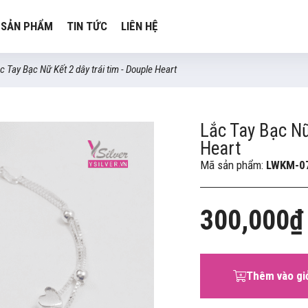
SẢN PHẨM
TIN TỨC
LIÊN HỆ
c Tay Bạc Nữ Kết 2 dây trái tim - Douple Heart
Lắc Tay Bạc Nữ
Heart
Mã sản phẩm:
LWKM-0
300,000₫
Thêm vào gi