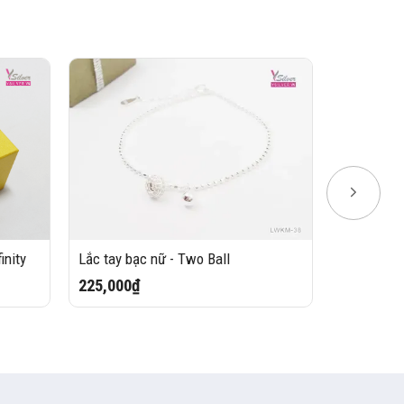
inity
Lắc tay bạc nữ - Two Ball
Lắc tay bạ
hồng - Dol
225,000₫
400,000₫