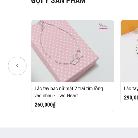
GỢI Ý SẢN PHẨM
 đính đá
Lắc tay bạc nữ mặt 2 trái tim lồng
Lắc ta
vào nhau - Two Heart
290,0
260,000₫