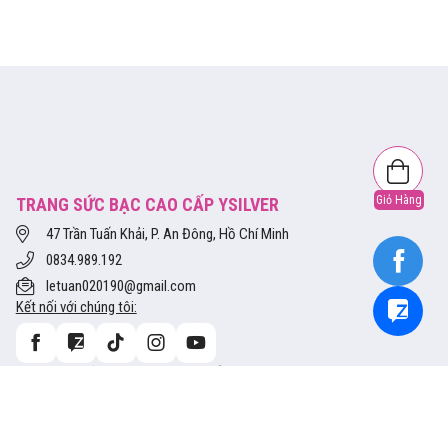
Giỏ Hàng
TRANG SỨC BẠC CAO CẤP YSILVER
47 Trần Tuấn Khải, P. An Đông, Hồ Chí Minh
0834.989.192
letuan020190@gmail.com
Kết nối với chúng tôi:
Chính sách bảo mật
Vận chuyển và giao hàng
Tra cứu thông tin size
Hướng dẫn mua hàng
Bảo hành và Đổi trả
Phương thức thanh toán