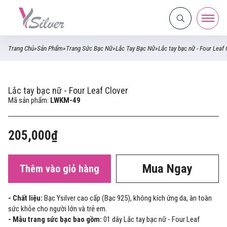
Trang Chủ
»
Sản Phẩm
»
Trang Sức Bạc Nữ
»
Lắc Tay Bạc Nữ
»
Lắc tay bạc nữ - Four Leaf 
Lắc tay bạc nữ - Four Leaf Clover
Mã sản phẩm:
LWKM-49
205,000₫
Mua Ngay
Thêm vào giỏ hàng
- Chất liệu:
Bạc Ysilver cao cấp (Bạc 925), không kích ứng da, àn toàn
sức khỏe cho người lớn và trẻ em.
- Mẫu trang sức bạc bao gồm:
01 dây Lắc tay bạc nữ - Four Leaf