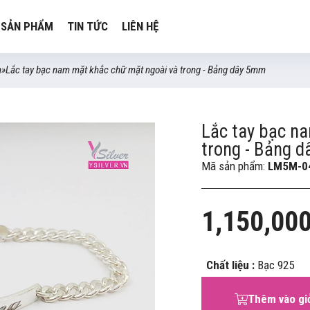
SẢN PHẨM
TIN TỨC
LIÊN HỆ
m
»
Lắc tay bạc nam mặt khắc chữ mặt ngoài và trong - Bảng dây 5mm
Lắc tay bạc n
trong - Bảng 
Mã sản phẩm:
LM5M-0
1,150,00
Chất liệu :
Bạc 925
Thêm vào gi