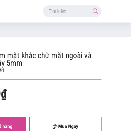
am mặt khắc chữ mặt ngoài và
dây 5mm
41
0₫
ỏ hàng
Mua Ngay