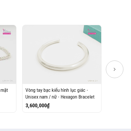
 mặt
Vòng tay bạc kiểu hình lục giác -
Lắc bạc n
Unisex nam / nữ - Hexagon Bracelet
1,100,00
3,600,000₫