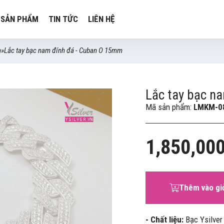
SẢN PHẨM
TIN TỨC
LIÊN HỆ
m
»
Lắc tay bạc nam đính đá - Cuban O 15mm
Lắc tay bạc n
Mã sản phẩm:
LMKM-0
1,850,00
Thêm vào gi
- Chất liệu:
Bạc Ysilver