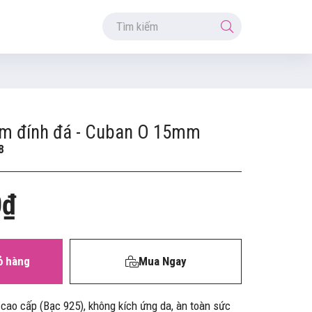
am đính đá - Cuban O 15mm
8
0₫
ỏ hàng
Mua Ngay
 cao cấp (Bạc 925), không kích ứng da, àn toàn sức