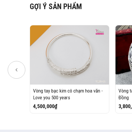
GỢI Ý SẢN PHẨM
ảng 5mm
Vòng tay bạc kim cô chạm hoa văn -
Vòng t
Love you 500 years
Đồng
4,500,000₫
3,800