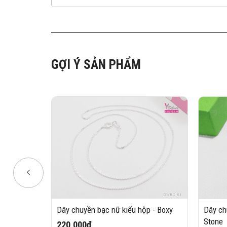
GỢI Ý SẢN PHẨM
t nắp -
Dây chuyền bạc nữ kiểu hộp - Boxy
Dây ch
Stone
220,000₫