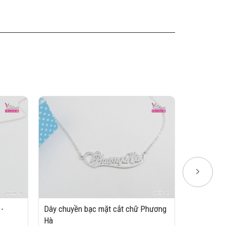
Dây chuyền
Round Loc
1,200,00
-
Dây chuyền bạc mặt cắt chữ Phương
Hà