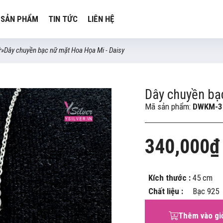
SẢN PHẨM
TIN TỨC
LIÊN HỆ
ữ
»
Dây chuyền bạc nữ mặt Hoa Họa Mi - Daisy
Dây chuyền bạ
Mã sản phẩm:
DWKM-3
340,000₫
Kích thước :
45 cm
Chất liệu :
Bạc 925
Thêm vào gi