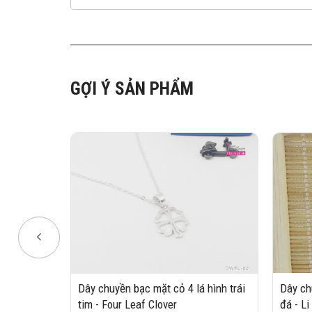
GỢI Ý SẢN PHẨM
ển - White
Dây chuyền bạc mặt cỏ 4 lá hình trái
Dây ch
tim - Four Leaf Clover
đá - Li