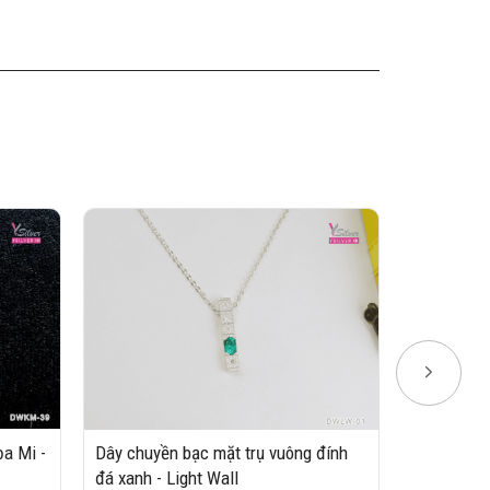
Dây chuyền
Starfish
350,000₫
a Mi -
Dây chuyền bạc mặt trụ vuông đính
đá xanh - Light Wall