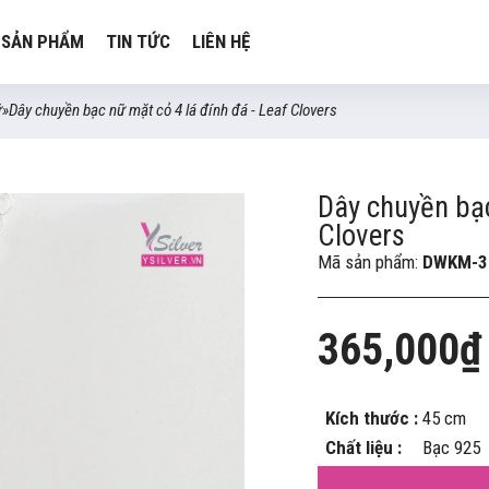
SẢN PHẨM
TIN TỨC
LIÊN HỆ
ữ
»
Dây chuyền bạc nữ mặt cỏ 4 lá đính đá - Leaf Clovers
Dây chuyền bạc
Clovers
Mã sản phẩm:
DWKM-3
365,000₫
Kích thước :
45 cm
Chất liệu :
Bạc 925