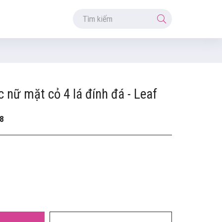
 nữ mặt cỏ 4 lá đính đá - Leaf
8