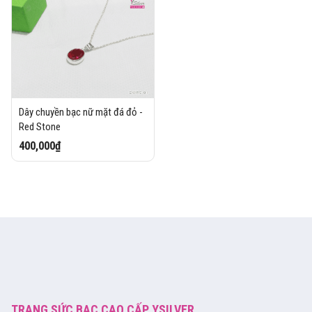
Dây chuyền bạc nữ mặt đá đỏ -
Red Stone
400,000₫
TRANG SỨC BẠC CAO CẤP YSILVER