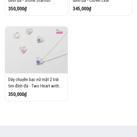
đính đá - Stone Starfish
đính đá - Clover Leaf
350,000₫
345,000₫
Dây chuyền bạc nữ mặt 2 trái
tim đính đá - Two Heart with
stone
350,000₫