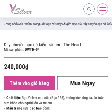
Trang Chủ
»
Sản Phẩm
»
Trang Sức Bạc Nữ
»
Dây Chuyền Bạc Nữ
»
Dây chuyền bạc nữ kiểu 
Dây chuyền bạc nữ kiểu trái tim - The Heart
Mã sản phẩm:
DWTH-04
240,000₫
Mua Ngay
Thêm vào giỏ hàng
- Chất liệu:
Bạc Ysilver cao cấp (Bạc 925), không kích ứng da, àn toàn
sức khỏe cho người lớn và trẻ em.
- Mẫu trang sức bạc bao gồm: