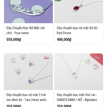
Dây Chuyền Bạc Nữ Mặt cắt
Dây chuyền bạc nữ mặt đá đỏ -
chữ - Your name
Red Stone
550,000₫
400,000₫
Dây chuyền bạc nữ mặt 2 trái
Dây chuyền bạc mặt chữ cái -
tim đính đá - Two Heart with
UNISEX NAM / NỮ - Alphabet
stone
Necklaces
350,000₫
350,000₫