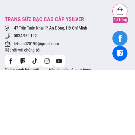
TRANG SỨC BẠC CAO CẤP YSILVER
Giỏ Hàng
47 Trần Tuấn Khải, P. An Đông, Hồ Chí Minh
0834.989.192
letuan020190@gmail.com
Kết nối với chúng tôi:
Chính sách bảo mật
Vận chuyển và giao hàng
Tra cứu thông tin size
Hướng dẫn mua hàng
Bảo hành và Đổi trả
Phương thức thanh toán
Copyright © 2014 Ysliver.vn